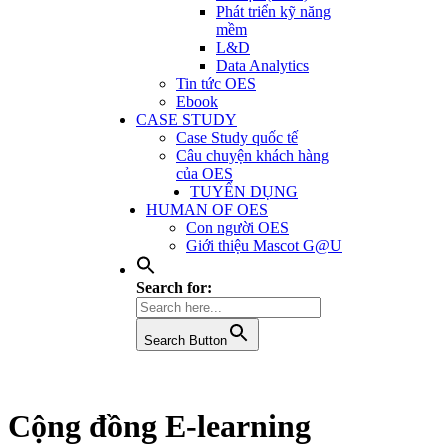
Phát triển kỹ năng
mềm
L&D
Data Analytics
Tin tức OES
Ebook
CASE STUDY
Case Study quốc tế
Câu chuyện khách hàng
của OES
TUYỂN DỤNG
HUMAN OF OES
Con người OES
Giới thiệu Mascot G@U
Search for:
Search Button
Cộng đồng E-learning