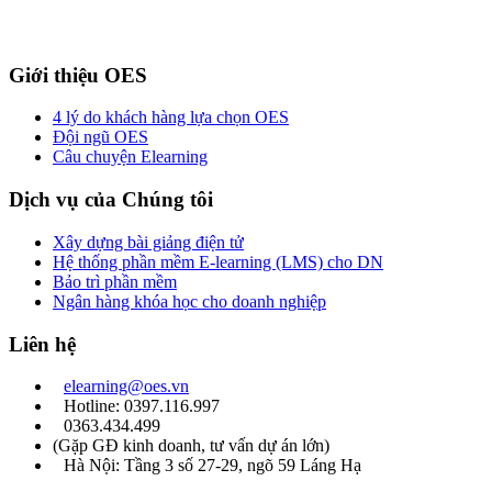
Giới thiệu OES
4 lý do khách hàng lựa chọn OES
Đội ngũ OES
Câu chuyện Elearning
Dịch vụ của Chúng tôi
Xây dựng bài giảng điện tử
Hệ thống phần mềm E-learning (LMS) cho DN
Bảo trì phần mềm
Ngân hàng khóa học cho doanh nghiệp
Liên hệ
elearning@oes.vn
Hotline: 0397.116.997
0363.434.499
(Gặp GĐ kinh doanh, tư vấn dự án lớn)
Hà Nội: Tầng 3 số 27-29, ngõ 59 Láng Hạ