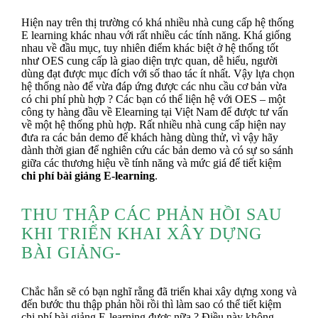
Hiện nay trên thị trường có khá nhiều nhà cung cấp hệ thống
E learning khác nhau với rất nhiều các tính năng. Khá giống
nhau về đầu mục, tuy nhiên điểm khác biệt ở hệ thống tốt
như OES cung cấp là giao diện trực quan, dễ hiểu, người
dùng đạt được mục đích với số thao tác ít nhất. Vậy lựa chọn
hệ thống nào để vừa đáp ứng được các nhu cầu cơ bản vừa
có chi phí phù hợp ? Các bạn có thể liện hệ với OES – một
công ty hàng đầu về Elearning tại Việt Nam để được tư vấn
về một hệ thống phù hợp. Rất nhiều nhà cung cấp hiện nay
đưa ra các bản demo để khách hàng dùng thử, vì vậy hãy
dành thời gian để nghiên cứu các bản demo và có sự so sánh
giữa các thương hiệu về tính năng và mức giá để tiết kiệm
chi phí bài giảng E-learning
.
THU THẬP CÁC PHẢN HỒI SAU
KHI TRIỂN KHAI XÂY DỰNG
BÀI GIẢNG-
Chắc hẳn sẽ có bạn nghĩ rằng đã triển khai xây dựng xong và
đến bước thu thập phản hồi rồi thì làm sao có thể tiết kiệm
chi phí bài giảng E-learning được nữa ? Điều này không