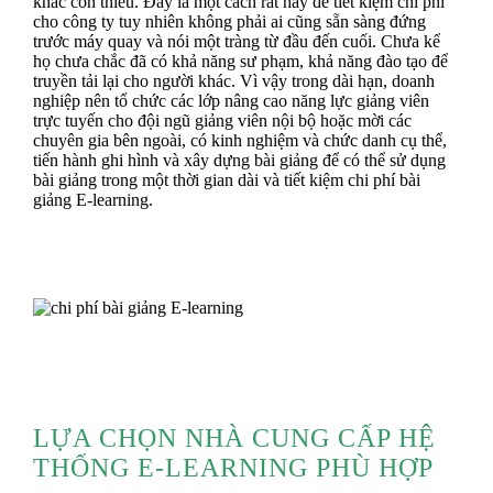
khác còn thiếu. Đây là một cách rất hay để tiết kiệm chi phí
cho công ty tuy nhiên không phải ai cũng sẵn sàng đứng
trước máy quay và nói một tràng từ đầu đến cuối. Chưa kể
họ chưa chắc đã có khả năng sư phạm, khả năng đào tạo để
truyền tải lại cho người khác. Vì vậy trong dài hạn, doanh
nghiệp nên tổ chức các lớp nâng cao năng lực giảng viên
trực tuyến cho đội ngũ giảng viên nội bộ hoặc mời các
chuyên gia bên ngoài, có kinh nghiệm và chức danh cụ thể,
tiến hành ghi hình và xây dựng bài giảng để có thể sử dụng
bài giảng trong một thời gian dài và tiết kiệm chi phí bài
giảng E-learning.
LỰA CHỌN NHÀ CUNG CẤP HỆ
THỐNG E-LEARNING PHÙ HỢP