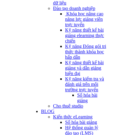
dữ liệu
Đào tạo doanh nghiệp
Khóa học nâng cao
năng lực giảng viên
trực tuyến
Kỹ năng thiết kế bài
giảng elearning thực
chiến
Kỹ năng Đóng gói tri
thức thành khóa học
hấp dẫn
Kỹ năng thiết kế bài
giảng và dẫn giảng
hiện đại
Kỹ năng kiểm tra và
đánh giá trên môi
trường trực tuyến
Số hóa bài
giảng
Cho thuê studio
BLOG
Kiến thức eLearning
Số hóa bài giảng
Hệ thống quản lý
đào tạo (LMS)