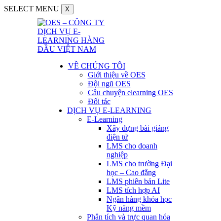
SELECT MENU
X
VỀ CHÚNG TÔI
Giới thiệu về OES
Đội ngũ OES
Câu chuyện elearning OES
Đối tác
DỊCH VỤ E-LEARNING
E-Learning
Xây dựng bài giảng
điện tử
LMS cho doanh
nghiệp
LMS cho trường Đại
học – Cao đẳng
LMS phiên bản Lite
LMS tích hợp AI
Ngân hàng khóa học
Kỹ năng mềm
Phân tích và trực quan hóa