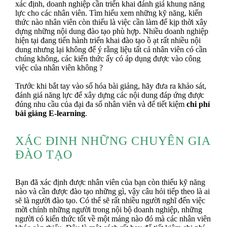
xác định, doanh nghiệp cần triển khai đánh giá khung năng
lực cho các nhân viên. Tìm hiểu xem những kỹ năng, kiến
thức nào nhân viên còn thiếu là việc cần làm để kịp thời xây
dựng những nội dung đào tạo phù hợp. Nhiều doanh nghiệp
hiện tại đang tiến hành triển khai đào tạo ồ ạt rất nhiều nội
dung nhưng lại không để ý rằng liệu tất cả nhân viên có cần
chúng không, các kiến thức ấy có áp dụng được vào công
việc của nhân viên không ?
Trước khi bắt tay vào số hóa bài giảng, hãy đưa ra khảo sát,
đánh giá năng lực để xây dựng các nội dung đáp ứng được
đúng nhu cầu của đại đa số nhân viên và để tiết kiệm
chi phí
bài giảng E-learning
.
XÁC ĐINH NHỮNG CHUYÊN GIA
ĐÀO TẠO
Bạn đã xác định được nhân viên của bạn còn thiếu kỹ năng
nào và cần được đào tạo những gì, vậy câu hỏi tiếp theo là ai
sẽ là người đào tạo. Có thể sẽ rất nhiều người nghĩ đến việc
mời chính những người trong nội bộ doanh nghiệp, những
người có kiến thức tốt về một mảng nào đó mà các nhân viên