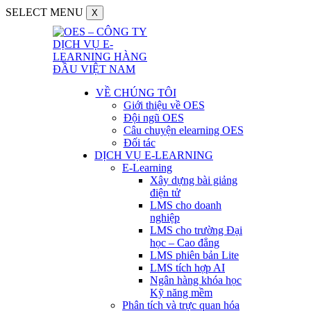
SELECT MENU
X
VỀ CHÚNG TÔI
Giới thiệu về OES
Đội ngũ OES
Câu chuyện elearning OES
Đối tác
DỊCH VỤ E-LEARNING
E-Learning
Xây dựng bài giảng
điện tử
LMS cho doanh
nghiệp
LMS cho trường Đại
học – Cao đẳng
LMS phiên bản Lite
LMS tích hợp AI
Ngân hàng khóa học
Kỹ năng mềm
Phân tích và trực quan hóa