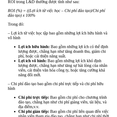
ROI trong L&D thường được tính như sau:
ROI (%) = ((Lợi ích từ việc học – Chi phí đào tạo)/Chi phí
đào tạo) x 100%
Trong đó:
– Lợi ích từ việc học tập bao gồm những lợi ích hữu hình và
vô hình
Lợi ích hữu hình:
Bao gồm những lợi ích có thể định
lượng được, chẳng hạn như tăng doanh thu, giảm chi
phí, hoặc cải thiện năng suất.
Lợi ích vô hình:
Bao gồm những lợi ích khó định
lượng được, chẳng hạn như tăng sự hài lòng của nhân
viên, cải thiện văn hóa công ty, hoặc tăng cường khả
năng đổi mới.
– Chi phí đào tạo bao gồm chi phí trực tiếp và chi phí hữu
hình
Chi phí trực tiếp:
Bao gồm chi phí cho chương trình
đào tạo, chẳng hạn như chi phí giảng viên, tài liệu, và
địa điểm,v.v.
Chi phí gián tiếp:
Bao gồm chi phí liên quan đến việc
nhân viên tham gia đào tạo, chẳng hạn như chi phí thời