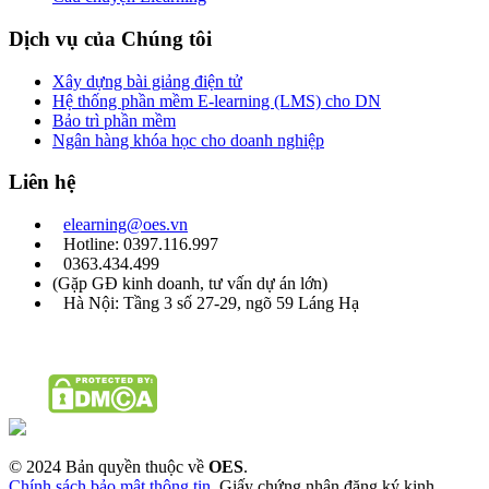
Dịch vụ của Chúng tôi
Xây dựng bài giảng điện tử
Hệ thống phần mềm E-learning (LMS) cho DN
Bảo trì phần mềm
Ngân hàng khóa học cho doanh nghiệp
Liên hệ
elearning@oes.vn
Hotline: 0397.116.997
0363.434.499
(Gặp GĐ kinh doanh, tư vấn dự án lớn)
Hà Nội: Tầng 3 số 27-29, ngõ 59 Láng Hạ
© 2024 Bản quyền thuộc về
OES
.
Chính sách bảo mật thông tin
. Giấy chứng nhận đăng ký kinh