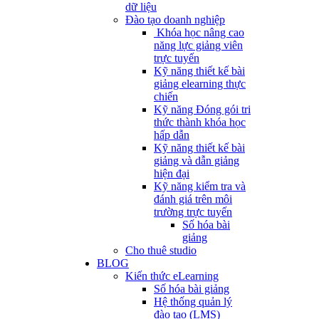
dữ liệu
Đào tạo doanh nghiệp
Khóa học nâng cao
năng lực giảng viên
trực tuyến
Kỹ năng thiết kế bài
giảng elearning thực
chiến
Kỹ năng Đóng gói tri
thức thành khóa học
hấp dẫn
Kỹ năng thiết kế bài
giảng và dẫn giảng
hiện đại
Kỹ năng kiểm tra và
đánh giá trên môi
trường trực tuyến
Số hóa bài
giảng
Cho thuê studio
BLOG
Kiến thức eLearning
Số hóa bài giảng
Hệ thống quản lý
đào tạo (LMS)