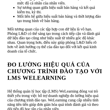
mức độ cá nhân của nhân viên.
Sự tương quan giữa hiệu suất bán hàng và kết quả
kiểm tra, kỳ thi.
Mối liên hệ giữa hiệu suất bán hàng và thời lượng đào
tạo trung bình về bán hàng.
Mối tương quan của các tập hợp con dữ liệu là vô hạn.
Phòng L&D có thể sáng tạo trong cách tiếp cận và đánh giá
dữ liệu đào tạo cũng như hiệu suất từ nhiều góc độ khác
nhau. Quan trọng hơn, điều này giúp phòng L&D hiểu rõ
hơn về ảnh hưởng cụ thể của đào tạo đối với kết quả kinh
doanh của tổ chức.
ĐO LƯỜNG HIỆU QUẢ CỦA
CHƯƠNG TRÌNH ĐÀO TẠO VỚI
LMS WELEARNING
Hệ thống quản lý học tập (LMS) WeLearning đóng vai trò
thiết yếu trong việc hỗ trợ doanh nghiệp đo lường hiệu quả
của chương trình đào tạo. WeLearning cung cấp nhiều tính
năng tiên tiến giúp đơn giản hóa quá trình đánh giá và theo
dõi tiến độ học tập của nhân viên.