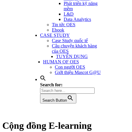
Phát triển kỹ năng
mềm
L&D
Data Analytics
Tin tức OES
Ebook
CASE STUDY
Case Study quốc tế
Câu chuyện khách hàng
của OES
TUYỂN DỤNG
HUMAN OF OES
Con người OES
Giới thiệu Mascot G@U
Search for:
Search Button
Cộng đồng E-learning