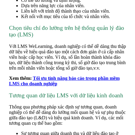
Có thể đo lường và định lượng.
Dựa trên năng lực của nhân viên.
Liên kết với trình độ thành thạo của nhân viên.
Kết nối với mục tiêu của tổ chức và nhân viên.
Chọn tiêu chí đo lường trên hệ thống quản lý đào
tạo (LMS)
Với LMS WeLearning, doanh nghiệp có thể dễ dàng thu thập
dữ liệu về hiệu quả đào tạo một cách đơn giản ở cả cấp nhân
viên hoặc cấp học viên. Ví dụ, số lần hoàn thành khóa đào
tạo, dữ liệu thành công trong kỳ thi, số giờ đào tạo trung bình
trên mỗi nhân viên hoặc tổng số giờ đào tạo,v.v.
Xem thêm:
Tối ưu tính năng báo cáo trong phần mềm
LMS cho doanh nghiệp
Tương quan dữ liệu LMS với dữ liệu kinh doanh
Thông qua phương pháp xác định sự tương quan, doanh
nghiệp có thể dễ dàng đo lường mối quan hệ và sự phụ thuộc
giữa đào tạo (L&D) và hiệu quả kinh doanh. Ví dụ, các mối
tương quan cụ thể bao gồm:
Sự tương quan giữa doanh thu và dữ liệu đào tạo ở