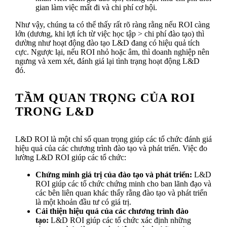
gian làm việc mất đi và chi phí cơ hội.
Như vậy, chúng ta có thể thấy rất rõ ràng rằng nếu ROI càng
lớn (dương, khi lợi ích từ việc học tập > chi phí đào tạo) thì
dường như hoạt động đào tạo L&D đang có hiệu quả tích
cực. Ngược lại, nếu ROI nhỏ hoặc âm, thì doanh nghiệp nên
ngưng và xem xét, đánh giá lại tình trạng hoạt động L&D
đó.
TẦM QUAN TRỌNG CỦA ROI
TRONG L&D
L&D ROI là một chỉ số quan trọng giúp các tổ chức đánh giá
hiệu quả của các chương trình đào tạo và phát triển. Việc đo
lường L&D ROI giúp các tổ chức:
Chứng minh giá trị của đào tạo và phát triển:
L&D
ROI giúp các tổ chức chứng minh cho ban lãnh đạo và
các bên liên quan khác thấy rằng đào tạo và phát triển
là một khoản đầu tư có giá trị.
Cải thiện hiệu quả của các chương trình đào
tạo:
L&D ROI giúp các tổ chức xác định những