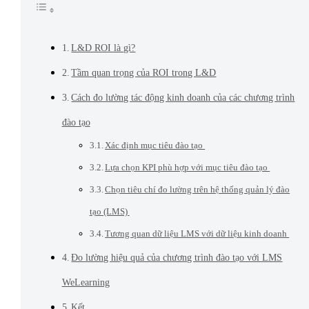
L&D ROI là gì?
Tầm quan trọng của ROI trong L&D
Cách đo lường tác động kinh doanh của các chương trình
đào tạo
Xác định mục tiêu đào tạo
Lựa chọn KPI phù hợp với mục tiêu đào tạo
Chọn tiêu chí đo lường trên hệ thống quản lý đào
tạo (LMS)
Tương quan dữ liệu LMS với dữ liệu kinh doanh
Đo lường hiệu quả của chương trình đào tạo với LMS
WeLearning
Kết