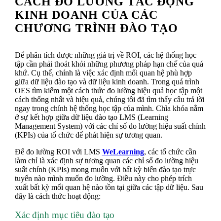
CÁCH ĐO LƯỜNG TÁC ĐỘNG
KINH DOANH CỦA CÁC
CHƯƠNG TRÌNH ĐÀO TẠO
Để phân tích được những giá trị về ROI, các hệ thống học
tập cần phải thoát khỏi những phương pháp hạn chế của quá
khứ. Cụ thể, chính là việc xác định mối quan hệ phù hợp
giữa dữ liệu đào tạo và dữ liệu kinh doanh. Trong quá trình
OES tìm kiếm một cách thức đo lường hiệu quả học tập một
cách thống nhất và hiệu quả, chúng tôi đã tìm thấy câu trả lời
ngay trong chính hệ thống học tập của mình. Chìa khóa nằm
ở sự kết hợp giữa dữ liệu đào tạo LMS (Learning
Management System) với các chỉ số đo lường hiệu suất chính
(KPIs) của tổ chức để phát hiện sự tương quan.
Để đo lường ROI với LMS
WeLearning
, các tổ chức cần
làm chỉ là xác định sự tương quan các chỉ số đo lường hiệu
suất chính (KPIs) mong muốn với bất kỳ biến đào tạo trực
tuyến nào mình muốn đo lường. Điều này cho phép trích
xuất bất kỳ mối quan hệ nào tồn tại giữa các tập dữ liệu. Sau
đây là cách thức hoạt động:
Xác định mục tiêu đào tạo