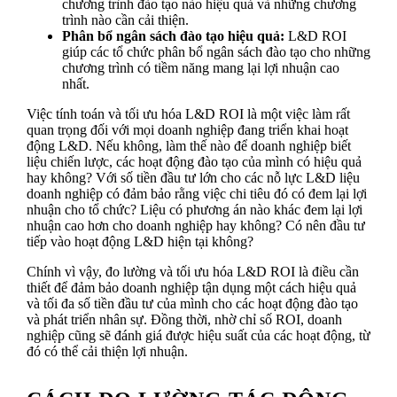
chương trình đào tạo nào hiệu quả và những chương
trình nào cần cải thiện.
Phân bổ ngân sách đào tạo hiệu quả:
L&D ROI
giúp các tổ chức phân bổ ngân sách đào tạo cho những
chương trình có tiềm năng mang lại lợi nhuận cao
nhất.
Việc tính toán và tối ưu hóa L&D ROI là một việc làm rất
quan trọng đối với mọi doanh nghiệp đang triển khai hoạt
động L&D. Nếu không, làm thế nào để doanh nghiệp biết
liệu chiến lược, các hoạt động đào tạo của mình có hiệu quả
hay không? Với số tiền đầu tư lớn cho các nỗ lực L&D liệu
doanh nghiệp có đảm bảo rằng việc chi tiêu đó có đem lại lợi
nhuận cho tổ chức? Liệu có phương án nào khác đem lại lợi
nhuận cao hơn cho doanh nghiệp hay không? Có nên đầu tư
tiếp vào hoạt động L&D hiện tại không?
Chính vì vậy, đo lường và tối ưu hóa L&D ROI là điều cần
thiết để đảm bảo doanh nghiệp tận dụng một cách hiệu quả
và tối đa số tiền đầu tư của mình cho các hoạt động đào tạo
và phát triển nhân sự. Đồng thời, nhờ chỉ số ROI, doanh
nghiệp cũng sẽ đánh giá được hiệu suất của các hoạt động, từ
đó có thể cải thiện lợi nhuận.