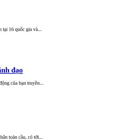
tại 16 quốc gia và...
ãnh đạo
ộng của bạn truyền...
ân toàn cầu, có tới...