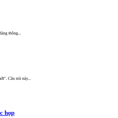
dàng thông...
ới". Câu nói này...
c họp