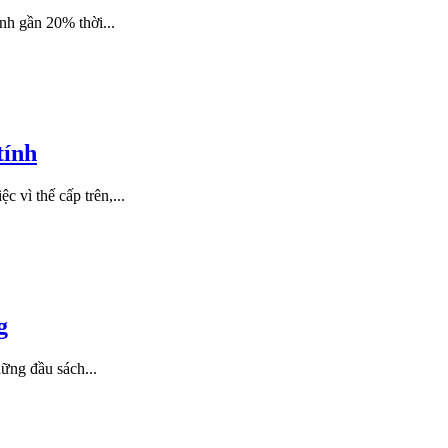
nh gần 20% thời...
tính
 vì thế cấp trên,...
g
ững đầu sách...