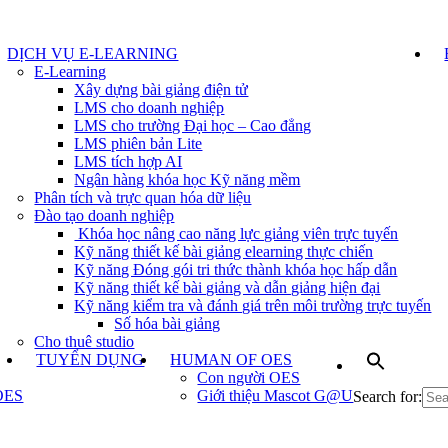
DỊCH VỤ E-LEARNING
E-Learning
Xây dựng bài giảng điện tử
LMS cho doanh nghiệp
LMS cho trường Đại học – Cao đẳng
LMS phiên bản Lite
LMS tích hợp AI
Ngân hàng khóa học Kỹ năng mềm
Phân tích và trực quan hóa dữ liệu
Đào tạo doanh nghiệp
Khóa học nâng cao năng lực giảng viên trực tuyến
Kỹ năng thiết kế bài giảng elearning thực chiến
Kỹ năng Đóng gói tri thức thành khóa học hấp dẫn
Kỹ năng thiết kế bài giảng và dẫn giảng hiện đại
Kỹ năng kiểm tra và đánh giá trên môi trường trực tuyến
Số hóa bài giảng
Cho thuê studio
TUYỂN DỤNG
HUMAN OF OES
Con người OES
 OES
Giới thiệu Mascot G@U
Search for: