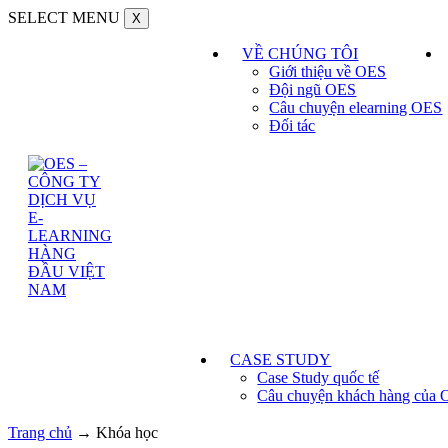
SELECT MENU
X
VỀ CHÚNG TÔI
Giới thiệu về OES
Đội ngũ OES
Câu chuyện elearning OES
Đối tác
CASE STUDY
Case Study quốc tế
Câu chuyện khách hàng của
Trang chủ
→
Khóa học