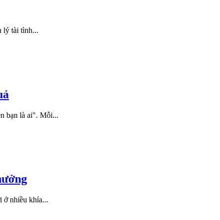
ý tài tình...
uả
 bạn là ai". Mỗi...
hưởng
ở nhiều khía...