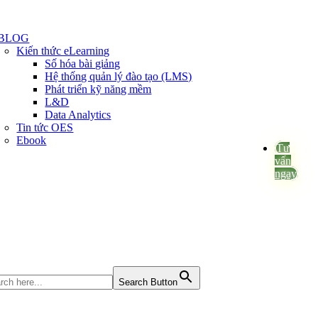
BLOG
Kiến thức eLearning
Số hóa bài giảng
Hệ thống quản lý đào tạo (LMS)
Phát triển kỹ năng mềm
L&D
Data Analytics
Tin tức OES
Ebook
Tư
vấn
ngay
Search Button